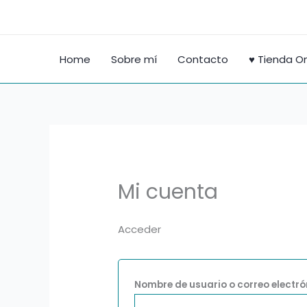
Ir
Obligatorio
al
contenido
Home
Sobre mí
Contacto
♥ Tienda On
Mi cuenta
Acceder
Nombre de usuario o correo electr