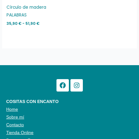
desde
35,90 €
Círculo de madera
hasta
PALABRAS
51,90 €
35,90
€
-
51,90
€
Facebook
Instagram
COSITAS CON ENCANTO
Home
Sobre mí
Contacto
Tienda Online