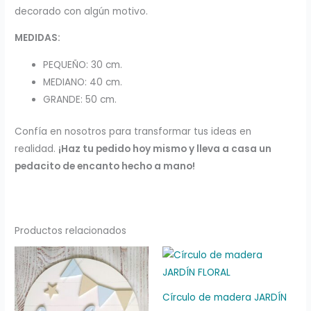
decorado con algún motivo.
MEDIDAS:
PEQUEÑO: 30 cm.
MEDIANO: 40 cm.
GRANDE: 50 cm.
Confía en nosotros para transformar tus ideas en
realidad.
¡Haz tu pedido hoy mismo y lleva a casa un
pedacito de encanto hecho a mano!
Productos relacionados
Rango
Rango
de
de
precios:
precios:
desde
desde
39,90 €
48,00 €
Círculo de madera JARDÍN
hasta
hasta