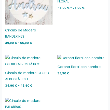
FLORAL
55,90 €
75,00 €
48,00
€
-
75,00
€
Círculo de Madera
BANDERINES
39,90
€
-
55,90
€
Rango
de
precios:
Corona floral con nombre
desde
34,90 €
Círculo de madera GLOBO
39,90
€
hasta
AEROSTÁTICO
45,90 €
34,90
€
-
45,90
€
Rango
de
precios: