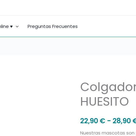
line ♥
Preguntas Frecuentes
Colgador
Colgador
correa
HUESITO
perro
HUESITO
cantidad
22,90
€
-
28,90
Nuestras mascotas son p