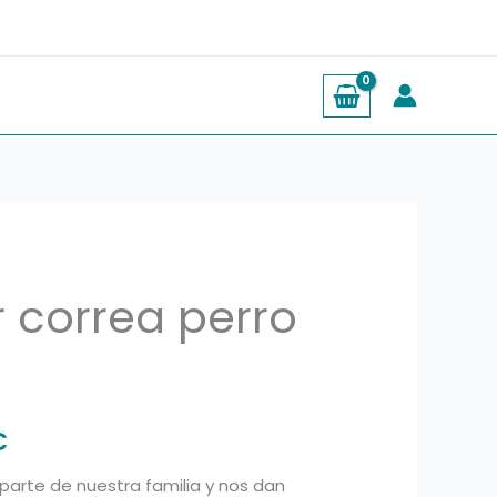
 correa perro
Rango
de
precios:
€
desde
arte de nuestra familia y nos dan
22,90 €