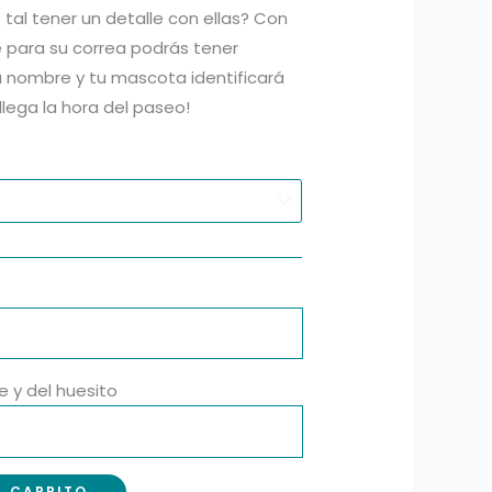
 tal tener un detalle con ellas? Con
hasta
 para su correa podrás tener
u nombre y tu mascota identificará
28,90 €
ega la hora del paseo!
e y del huesito
L CARRITO