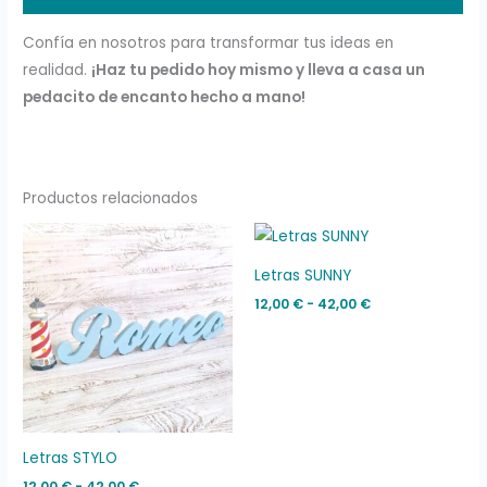
Confía en nosotros para transformar tus ideas en
realidad.
¡Haz tu pedido hoy mismo y lleva a casa un
pedacito de encanto hecho a mano!
Productos relacionados
Rango
Rango
de
de
precios:
precios:
Letras SUNNY
desde
desde
12,00 €
12,00 €
12,00
€
-
42,00
€
hasta
hasta
42,00 €
42,00 €
Letras STYLO
12,00
€
-
42,00
€