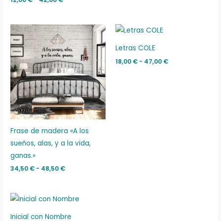
Rango
Rango
de
de
precios:
precios:
Letras COLE
desde
desde
34,50 €
18,00 €
18,00
€
-
47,00
€
hasta
hasta
48,50 €
47,00 €
Frase de madera «A los
sueños, alas, y a la vida,
ganas.»
34,50
€
-
48,50
€
Rango
de
precios:
Inicial con Nombre
desde