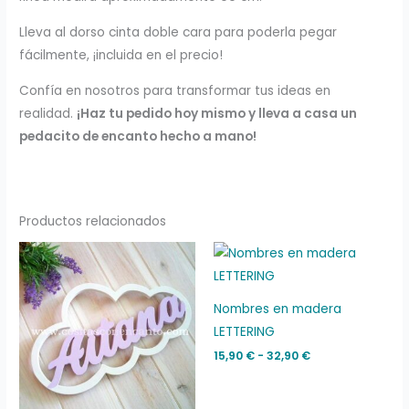
Lleva al dorso cinta doble cara para poderla pegar
fácilmente, ¡incluida en el precio!
Confía en nosotros para transformar tus ideas en
realidad.
¡Haz tu pedido hoy mismo y lleva a casa un
pedacito de encanto hecho a mano!
Productos relacionados
Rango
Rango
de
de
precios:
precios:
desde
desde
29,90 €
15,90 €
Nombres en madera
hasta
hasta
LETTERING
45,90 €
32,90 €
15,90
€
-
32,90
€