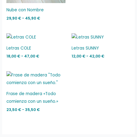
Nube con Nombre
29,90
€
-
45,90
€
Rango
Rango
de
de
precios:
precios:
Letras COLE
Letras SUNNY
desde
desde
18,00 €
12,00 €
18,00
€
-
47,00
€
12,00
€
-
42,00
€
hasta
hasta
47,00 €
42,00 €
Rango
de
precios:
desde
23,50 €
Frase de madera «Todo
hasta
comienza con un sueño.»
35,50 €
23,50
€
-
35,50
€